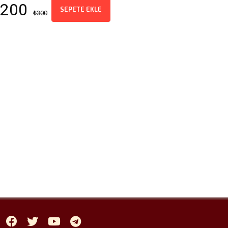
200
SEPETE EKLE
₺300