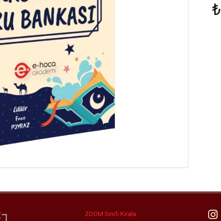
₺
ZOOM Sınıfı Kirala