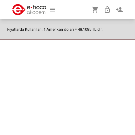
menu
shopping_cart
lock_open
person_add
Fiyatlarda Kullanılan: 1 Amerikan doları = 48.1085 TL dir.