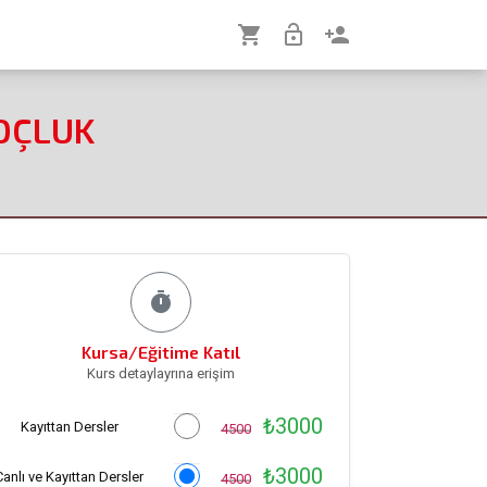
shopping_cart
lock_open
person_add
KOÇLUK
timer
Kursa/Eğitime Katıl
Kurs detaylayrına erişim
₺3000
Kayıttan Dersler
4500
₺3000
Canlı ve Kayıttan Dersler
4500