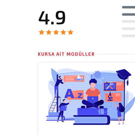
4.9
star
star
star
star
star
KURSA AIT MODÜLLER