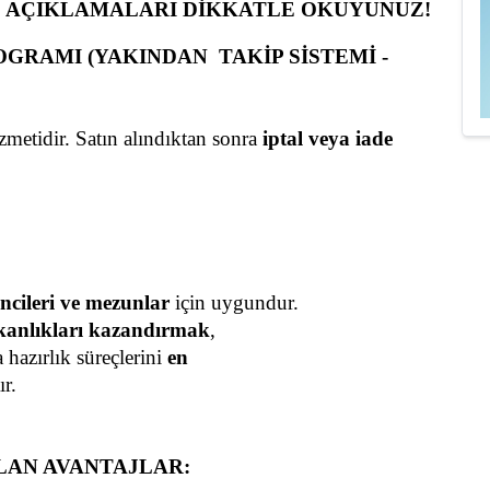
 AÇIKLAMALARI DİKKATLE OKUYUNUZ!
AMI (YAKINDAN  TAKİP SİSTEMİ - 
metidir. Satın alındıktan sonra 
iptal veya iade 
rencileri ve mezunlar
 için uygundur.
ışkanlıkları kazandırmak
,
hazırlık süreçlerini 
en 
ır.
ULAN AVANTAJLAR: