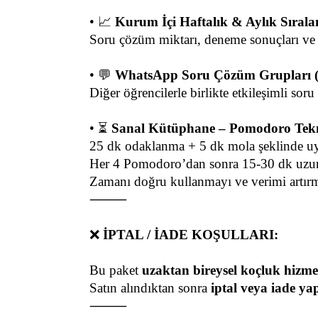
• 📈 
Kurum İçi Haftalık & Aylık Sırala
Soru çözüm miktarı, deneme sonuçları ve ça
• 💬 
WhatsApp Soru Çözüm Grupları 
Diğer öğrencilerle birlikte etkileşimli sor
• ⏳ 
Sanal Kütüphane – Pomodoro Tekn
25 dk odaklanma + 5 dk mola şeklinde uy
Her 4 Pomodoro’dan sonra 15-30 dk uzun 
Zamanı doğru kullanmayı ve verimi artırm
⸻
❌ 
İPTAL / İADE KOŞULLARI:
Bu paket 
uzaktan bireysel koçluk hizme
Satın alındıktan sonra 
iptal veya iade ya
⸻