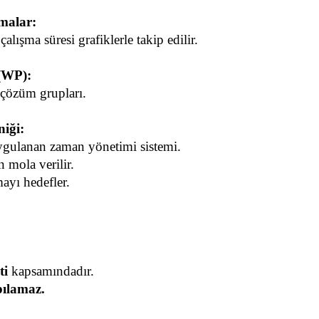
malar:
lışma süresi grafiklerle takip edilir.
(WP):
u çözüm grupları.
iği:
gulanan zaman yönetimi sistemi.
mola verilir.
ayı hedefler.
ti
 kapsamındadır.
pılamaz.