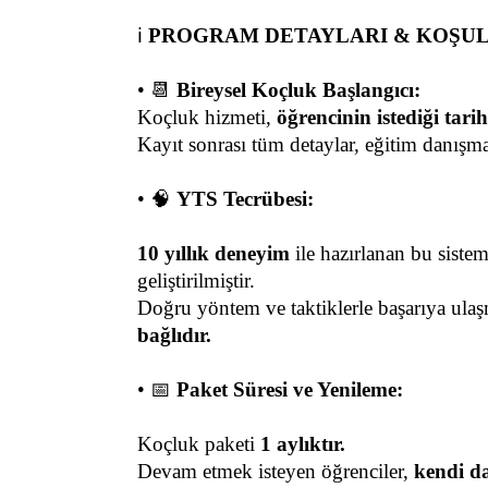
ℹ️ 
PROGRAM DETAYLARI & KOŞUL
• 📆 
Bireysel Koçluk Başlangıcı:
Koçluk hizmeti, 
öğrencinin istediği tarih
Kayıt sonrası tüm detaylar, eğitim danışma
• 🧠 
YTS Tecrübesi:
10 yıllık deneyim
 ile hazırlanan bu sistem
geliştirilmiştir.
Doğru yöntem ve taktiklerle başarıya ul
bağlıdır.
• 📅 
Paket Süresi ve Yenileme:
Koçluk paketi 
1 aylıktır.
Devam etmek isteyen öğrenciler, 
kendi da