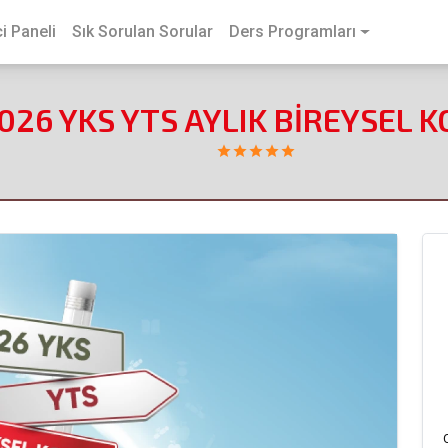
i Paneli
Sık Sorulan Sorular
Ders Programları
026 YKS YTS AYLIK BİREYSEL 
star
star
star
star
star