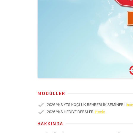
MODÜLLER
check
2026 YKS YTS KOÇLUK REHBERLİK SEMİNERİ
ince
check
2026 YKS HEDİYE DERSLER
incele
HAKKINDA