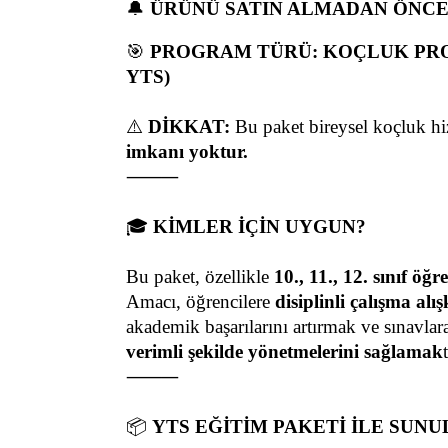
🔔 
ÜRÜNÜ SATIN ALMADAN ÖNCE
🎯 
PROGRAM TÜRÜ: KOÇLUK PROGR
YTS)
⚠️ 
DİKKAT:
 Bu paket bireysel koçluk hiz
imkanı yoktur.
⸻
🎓 
KİMLER İÇİN UYGUN?
Bu paket, özellikle 
10., 11., 12. sınıf öğ
Amacı, öğrencilere 
disiplinli çalışma al
akademik başarılarını artırmak ve sınavlara 
verimli şekilde yönetmelerini sağlamak
t
⸻
📦 
YTS EĞİTİM PAKETİ İLE SUN