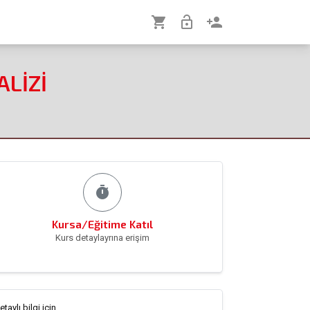
shopping_cart
lock_open
person_add
ALİZİ
timer
Kursa/Eğitime Katıl
Kurs detaylayrına erişim
etaylı bilgi için