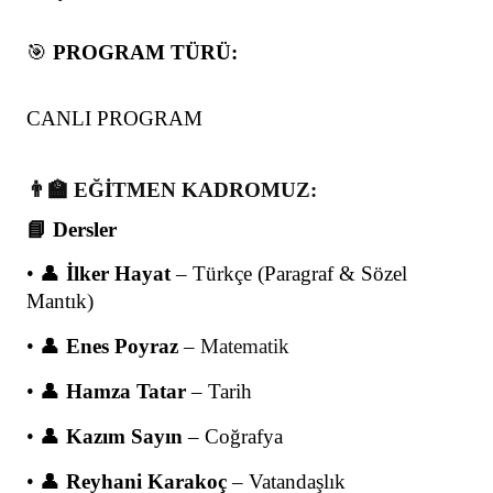
🎯
PROGRAM TÜRÜ:
CANLI PROGRAM
👨‍🏫 EĞİTMEN KADROMUZ:
📘 Dersler
• 👤
İlker Hayat
– Türkçe (Paragraf & Sözel
Mantık)
• 👤
Enes Poyraz
–
Matematik
• 👤
Hamza Tatar
– Tarih
• 👤
Kazım Sayın
– Coğrafya
• 👤
Reyhani Karakoç
– Vatandaşlık