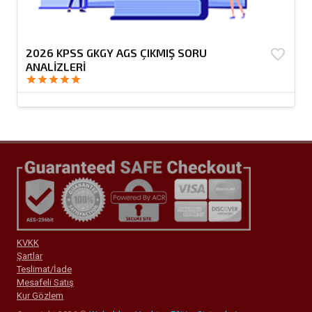
2026 KPSS GKGY AGS ÇIKMIŞ SORU
favorite_border
ANALİZLERİ
star
star
star
star
star
KVKK
Şartlar
Teslimat/İade
Mesafeli Satış
Kur Gözlem