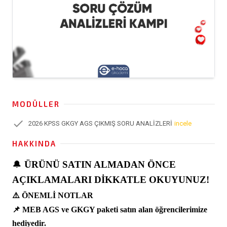
MODÜLLER
check
2026 KPSS GKGY AGS ÇIKMIŞ SORU ANALİZLERİ
incele
HAKKINDA
🔔
ÜRÜNÜ SATIN ALMADAN ÖNCE
AÇIKLAMALARI DİKKATLE OKUYUNUZ!
⚠️ ÖNEMLİ NOTLAR
📌 MEB AGS ve GKGY paketi satın alan öğrencilerimize
hediyedir.