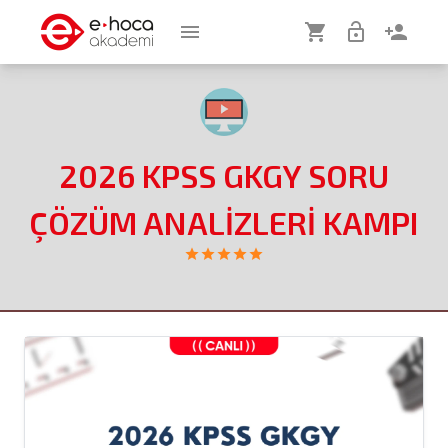
menu
shopping_cart
lock_open
person_add
2026 KPSS GKGY SORU
ÇÖZÜM ANALİZLERİ KAMPI
star
star
star
star
star