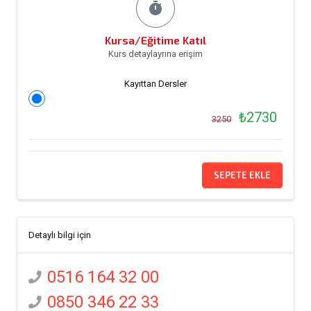
timer
Kursa/Eğitime Katıl
Kurs detaylayrına erişim
Kayıttan Dersler
₺2730
3250
SEPETE EKLE
Detaylı bilgi için
0516 164 32 00
0850 346 22 33