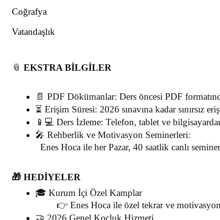
Coğrafya
Vatandaşlık
📎
EKSTRA BİLGİLER
📄 PDF Dökümanlar: Ders öncesi PDF formatında
⏳ Erişim Süresi: 2026 sınavına kadar sınırsız eri
📱💻 Ders İzleme: Telefon, tablet ve bilgisayardan
🎤 Rehberlik ve Motivasyon Seminerleri:
  Enes Hoca ile her Pazar, 40 saatlik canlı seminerl
🎁 HEDİYELER
🎓 Kurum İçi Özel Kamplar
   👉 Enes Hoca ile özel tekrar ve motivasyon 
🤝 2026 Genel Koçluk Hizmeti