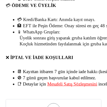
💳
ÖDEME VE ÜYELİK
💳 Kredi/Banka Kartı: Anında kayıt onayı.
🏦 EFT ile Peşin Ödeme: Onay süresi en geç 48 s
📱 WhatsApp Grupları:
  Üyelik sonrası giriş yaparak gruba katılım öğr
  Koçluk hizmetinden faydalanmak için gruba kat
❌
İPTAL VE İADE KOŞULLARI
📆 Kayıttan itibaren 7 gün içinde iade hakkı (kesin
🚫 7 günü geçen başvurular kabul edilmez.
📑 Detaylar için
Mesafeli Satış Sözleşmesini
 ince