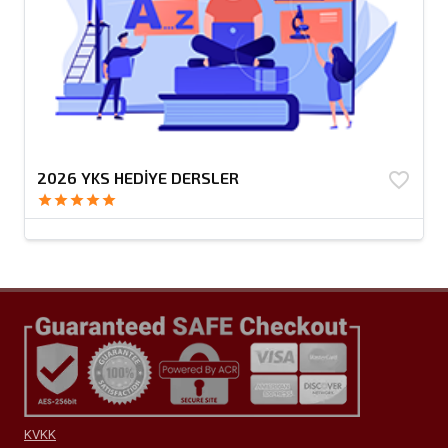
2026 YKS HEDİYE DERSLER
favorite_border
star
star
star
star
star
KVKK