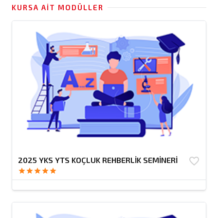
KURSA AIT MODÜLLER
2025 YKS YTS KOÇLUK REHBERLİK SEMİNERİ
favorite_border
star
star
star
star
star