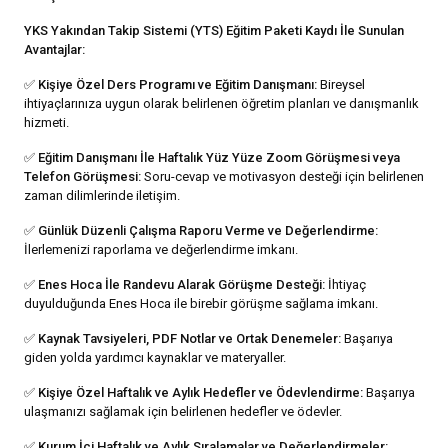
YKS Yakından Takip Sistemi (YTS) Eğitim Paketi Kaydı İle Sunulan
Avantajlar:
✅
Kişiye Özel Ders Programı ve Eğitim Danışmanı:
Bireysel
ihtiyaçlarınıza uygun olarak belirlenen öğretim planları ve danışmanlık
hizmeti.
✅
Eğitim Danışmanı İle Haftalık Yüz Yüze Zoom Görüşmesi veya
Telefon Görüşmesi:
Soru-cevap ve motivasyon desteği için belirlenen
zaman dilimlerinde iletişim.
✅
Günlük Düzenli Çalışma Raporu Verme ve Değerlendirme:
İlerlemenizi raporlama ve değerlendirme imkanı.
✅
Enes Hoca İle Randevu Alarak Görüşme Desteği:
İhtiyaç
duyulduğunda Enes Hoca ile birebir görüşme sağlama imkanı.
✅
Kaynak Tavsiyeleri, PDF Notlar ve Ortak Denemeler:
Başarıya
giden yolda yardımcı kaynaklar ve materyaller.
✅
Kişiye Özel Haftalık ve Aylık Hedefler ve Ödevlendirme:
Başarıya
ulaşmanızı sağlamak için belirlenen hedefler ve ödevler.
✅
Kurum İçi Haftalık ve Aylık Sıralamalar ve Değerlendirmeler: