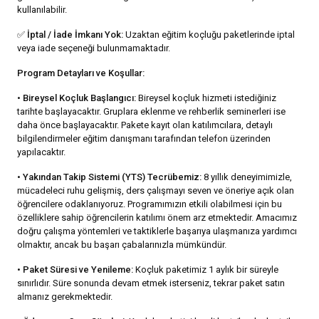
kullanılabilir.
✅
İptal / İade İmkanı Yok:
Uzaktan eğitim koçluğu paketlerinde iptal
veya iade seçeneği bulunmamaktadır.
Program Detayları ve Koşullar:
•
Bireysel Koçluk Başlangıcı:
Bireysel koçluk hizmeti istediğiniz
tarihte başlayacaktır. Gruplara eklenme ve rehberlik seminerleri ise
daha önce başlayacaktır. Pakete kayıt olan katılımcılara, detaylı
bilgilendirmeler eğitim danışmanı tarafından telefon üzerinden
yapılacaktır.
•
Yakından Takip Sistemi (YTS) Tecrübemiz:
8 yıllık deneyimimizle,
mücadeleci ruhu gelişmiş, ders çalışmayı seven ve öneriye açık olan
öğrencilere odaklanıyoruz. Programımızın etkili olabilmesi için bu
özelliklere sahip öğrencilerin katılımı önem arz etmektedir. Amacımız
doğru çalışma yöntemleri ve taktiklerle başarıya ulaşmanıza yardımcı
olmaktır, ancak bu başarı çabalarınızla mümkündür.
•
Paket Süresi ve Yenileme:
Koçluk paketimiz 1 aylık bir süreyle
sınırlıdır. Süre sonunda devam etmek isterseniz, tekrar paket satın
almanız gerekmektedir.