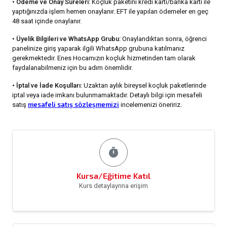
•
Ödeme ve Onay Süreleri:
Koçluk paketini kredi kartı/banka kartı ile
yaptığınızda işlem hemen onaylanır. EFT ile yapılan ödemeler en geç
48 saat içinde onaylanır.
•
Üyelik Bilgileri ve WhatsApp Grubu:
Onaylandıktan sonra, öğrenci
panelinize giriş yaparak ilgili WhatsApp grubuna katılmanız
gerekmektedir. Enes Hocamızın koçluk hizmetinden tam olarak
faydalanabilmeniz için bu adım önemlidir.
•
İptal ve İade Koşulları:
Uzaktan aylık bireysel koçluk paketlerinde
iptal veya iade imkanı bulunmamaktadır. Detaylı bilgi için mesafeli
mesafeli satış sözleşmemizi
satış
incelemenizi öneririz.
timer
Kursa/Eğitime Katıl
Kurs detaylayrına erişim