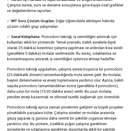
Çalışma süresi, soru ve deneme sonuçlarına göre kişiye özel grafikler
ve değerlendirme raporları.
✅
WP Soru Çözüm Grupları:
Diğer öğrencilerle etkileşim halinde
çözüm odaklı grup çalışmaları.
✅
Sanal Kütüphane:
Pomodoro tekniği, iş verimliliğini artırmak için
kullanılan etkili bir yöntemdir. Temel prensibi, belirli sürelerle (tipik
olarak 25 dakika) kesintisiz çalışma yapılması ve ardından kısa süreli
(genellikle 5 dakika) molalar verilmesidir. Bu süreç, odaklanma ve
konsantrasyonu artırarak iş verimliliğini optimize etmeyi hedefler.
Pomodoro tekniği uygularken, çalışma süresi boyunca bir pomodoro
(25 dakikalık dönem) tamamlandığında mola süresi gelir. Bu molalar,
beynin dinlenmesine ve enerji toplamasına yardımcı olur. Ayrıca, belirli
sayıda pomodoro tamamlandıktan sonra (genellikle 4 pomodoro),
daha uzun bir mola (15-30 dakika arası) verilir. Bu uzun molalar,
yeniden enerji kazanmak ve zihinsel tazelik sağlamak için önemlidir.
Pomodoro tekniği ayrıca zaman yönetimini geliştirir ve büyük projeleri
yönetilebilir parçalara böler. Çalışma süreleri ve molalar arasında
geçiş yaparak iş gününü daha verimli bir şekilde organize etmeye
yardımcı olur. Bu yöntem, özellikle yoğun çalışma gerektiren
görevlerde ve odaklanma gerektiren durumlarda etkili bir şekilde