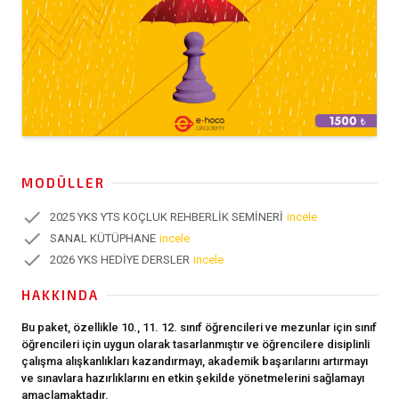
MODÜLLER
check
2025 YKS YTS KOÇLUK REHBERLİK SEMİNERİ
incele
check
SANAL KÜTÜPHANE
incele
check
2026 YKS HEDİYE DERSLER
incele
HAKKINDA
Bu paket, özellikle 10., 11. 12. sınıf öğrencileri ve mezunlar için sınıf
öğrencileri için uygun olarak tasarlanmıştır ve öğrencilere disiplinli
çalışma alışkanlıkları kazandırmayı, akademik başarılarını artırmayı
ve sınavlara hazırlıklarını en etkin şekilde yönetmelerini sağlamayı
amaçlamaktadır.