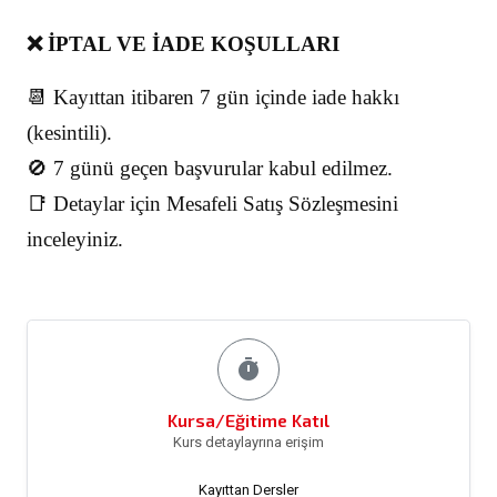
❌ İPTAL VE İADE KOŞULLARI
📆 Kayıttan itibaren 7 gün içinde iade hakkı
(kesintili).
🚫 7 günü geçen başvurular kabul edilmez.
📑 Detaylar için Mesafeli Satış Sözleşmesini
inceleyiniz.
timer
Kursa/Eğitime Katıl
Kurs detaylayrına erişim
Kayıttan Dersler