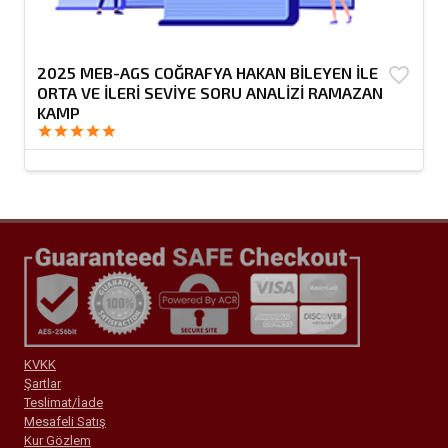
2025 MEB-AGS COĞRAFYA HAKAN BİLEYEN İLE
favorite_border
ORTA VE İLERİ SEVİYE SORU ANALİZİ RAMAZAN
KAMP
star
star
star
star
star
KVKK
Şartlar
Teslimat/İade
Mesafeli Satış
Kur Gözlem