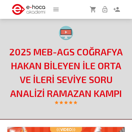
menu
shopping_cart
lock_open
person_add
2025 MEB-AGS COĞRAFYA
HAKAN BİLEYEN İLE ORTA
VE İLERİ SEVİYE SORU
ANALİZİ RAMAZAN KAMPI
star
star
star
star
star