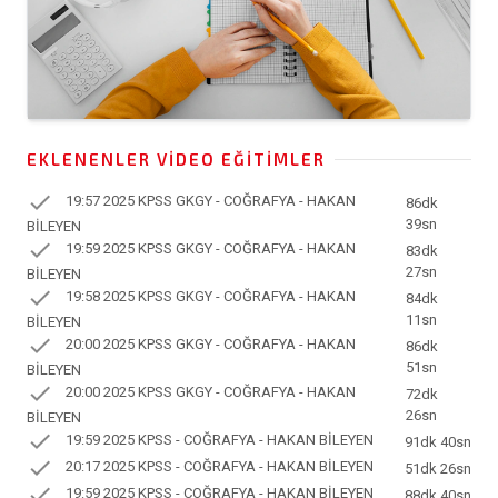
EKLENENLER VIDEO EĞITIMLER
check
19:57 2025 KPSS GKGY - COĞRAFYA - HAKAN
86dk
39sn
BİLEYEN
check
19:59 2025 KPSS GKGY - COĞRAFYA - HAKAN
83dk
27sn
BİLEYEN
check
19:58 2025 KPSS GKGY - COĞRAFYA - HAKAN
84dk
11sn
BİLEYEN
check
20:00 2025 KPSS GKGY - COĞRAFYA - HAKAN
86dk
51sn
BİLEYEN
check
20:00 2025 KPSS GKGY - COĞRAFYA - HAKAN
72dk
26sn
BİLEYEN
check
19:59 2025 KPSS - COĞRAFYA - HAKAN BİLEYEN
91dk 40sn
check
20:17 2025 KPSS - COĞRAFYA - HAKAN BİLEYEN
51dk 26sn
check
19:59 2025 KPSS - COĞRAFYA - HAKAN BİLEYEN
88dk 40sn