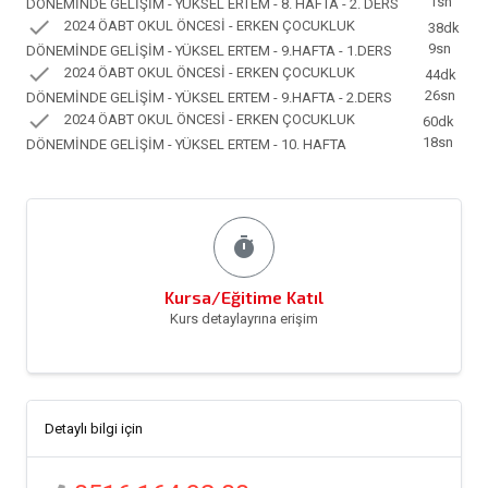
1sn
DÖNEMİNDE GELİŞİM - YÜKSEL ERTEM - 8. HAFTA - 2. DERS
check
2024 ÖABT OKUL ÖNCESİ - ERKEN ÇOCUKLUK
38dk
9sn
DÖNEMİNDE GELİŞİM - YÜKSEL ERTEM - 9.HAFTA - 1.DERS
check
2024 ÖABT OKUL ÖNCESİ - ERKEN ÇOCUKLUK
44dk
26sn
DÖNEMİNDE GELİŞİM - YÜKSEL ERTEM - 9.HAFTA - 2.DERS
check
2024 ÖABT OKUL ÖNCESİ - ERKEN ÇOCUKLUK
60dk
18sn
DÖNEMİNDE GELİŞİM - YÜKSEL ERTEM - 10. HAFTA
timer
Kursa/Eğitime Katıl
Kurs detaylayrına erişim
Detaylı bilgi için