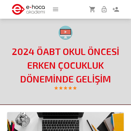
menu
shopping_cart
lock_open
person_add
2024 ÖABT OKUL ÖNCESİ
ERKEN ÇOCUKLUK
DÖNEMİNDE GELİŞİM
star
star
star
star
star